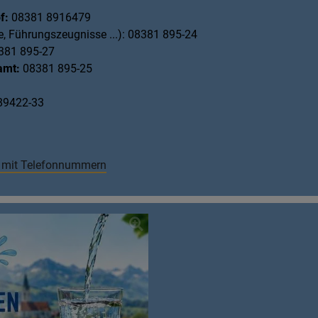
f:
08381 8916479
, Führungszeugnisse ...): 08381 895-24
381 895-27
amt:
08381 895-25
89422-33
r mit Telefonnummern