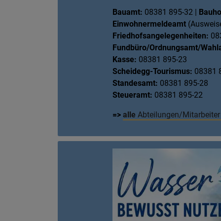
Bauamt:
08381 895-32 |
Bauho
Einwohnermeldeamt
(Ausweise
Friedhofsangelegenheiten:
08
Fundbüro/Ordnungsamt/Wahl
Kasse:
08381 895-23
Scheidegg-Tourismus:
08381 
Standesamt:
08381 895-28
Steueramt:
08381 895-22
=>
alle
Abteilungen/Mitarbeite