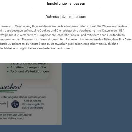
Einstellungen anpassen
Datenschutz
|
Impressum
Hinweis zur Verarbeitung Ihrer auf dieser Webseite erhobenen Daten in den USA: Wir weisen Sie darauf
hin, dass bezogen auf einzelne Cookies und Dienstleister eine Verarbeitung Ihrer Daten in den USA
erfolgt. Die USA werden vom Europäischen Gerichtshof als ein Land mit einem nach EU-Standards
unzureichendem Datenschutzniveau eingeschätzt. Es besteht insbesondere das Risiko, dass Ihre Date
durch US-Behörden, zu Kontroll- und zu Überwachungszwecken, möglicherweise auch ohne
Rechtsbehelfsmöglichkeiten, verarbeitet werden können.