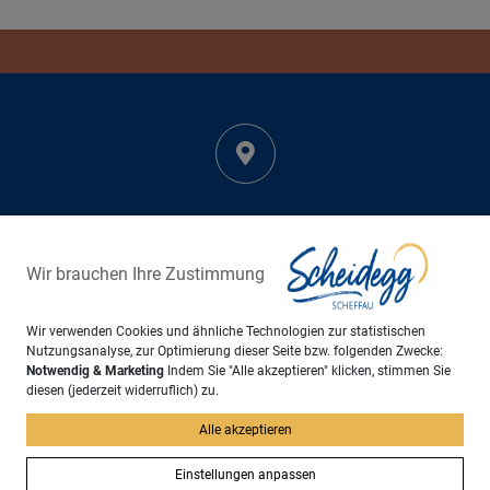
Adresse
Markt Scheidegg
Rathausplatz 6
Wir brauchen Ihre Zustimmung
88175 Scheidegg
Wir verwenden Cookies und ähnliche Technologien zur statistischen
Nutzungsanalyse, zur Optimierung dieser Seite bzw. folgenden Zwecke:
Notwendig & Marketing
Indem Sie "Alle akzeptieren" klicken, stimmen Sie
diesen (jederzeit widerruflich) zu.
Alle akzeptieren
Kontakt
+49 8381 895 - 0
Einstellungen anpassen