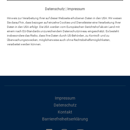
+49 8381 895 - 43
rathaus@markt-scheidegg.de
Datenschutz
|
Impressum
Hinweis zur Verarbeitung Ihrer auf dieser Webseite erhobenen Daten in den USA: Wir weisen
Sie darauf hin, dass bezogen auf einzelne Cookies und Dienstleister eine Verarbeitung Ihrer
Daten in den USA erfolgt. Die USA werden vom Europäischen Gerichtshof als ein Land mit
einem nach EU-Standards unzureichendem Datenschutzniveau eingeschätzt. Es besteht
insbesondere das Risiko, dass Ihre Daten durch US-Behörden, zu Kontroll- und zu
Überwachungszwecken, möglicherweise auch ohne Rechtsbehelfsmöglichkeiten,
verarbeitet werden können.
Unsere Öffnungszeiten
Montag - Freitag von 8:00 bis 12:00 Uhr
zusätzlich Mittwoch 14:00 - 18:00 Uhr
sowie nach Terminvereinbarung
Impressum
Datenschutz
Kontakt
Barrierefreiheitserklärung