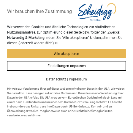
Wir brauchen Ihre Zustimmung
Wir verwenden Cookies und ähnliche Technologien zur statistischen
Nutzungsanalyse, zur Optimierung dieser Seite bzw. folgenden Zwecke:
Notwendig & Marketing
Indem Sie "Alle akzeptieren" klicken, stimmen Sie
diesen (jederzeit widerruflich) zu.
Alle akzeptieren
Einstellungen anpassen
Adresse
Markt Scheidegg
Datenschutz
|
Impressum
Rathausplatz 6
88175 Scheidegg
Hinweis zur Verarbeitung Ihrer auf dieser Webseite erhobenen Daten in den USA: Wir weisen
Sie darauf hin, dass bezogen auf einzelne Cookies und Dienstleister eine Verarbeitung Ihrer
Daten in den USA erfolgt. Die USA werden vom Europäischen Gerichtshof als ein Land mit
einem nach EU-Standards unzureichendem Datenschutzniveau eingeschätzt. Es besteht
insbesondere das Risiko, dass Ihre Daten durch US-Behörden, zu Kontroll- und zu
Überwachungszwecken, möglicherweise auch ohne Rechtsbehelfsmöglichkeiten,
verarbeitet werden können.
Kontakt