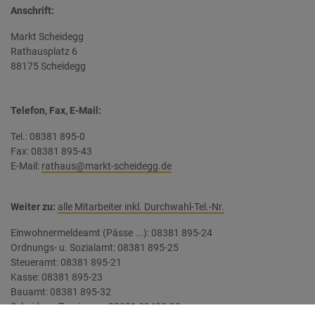
Anschrift:
Markt Scheidegg
Rathausplatz 6
88175 Scheidegg
Telefon, Fax, E-Mail:
Tel.: 08381 895-0
Fax: 08381 895-43
E-Mail:
rathaus
@markt-scheidegg.de
Weiter zu:
alle Mitarbeiter inkl. Durchwahl-Tel.-Nr.
Einwohnermeldeamt (Pässe ...): 08381 895-24
Ordnungs- u. Sozialamt: 08381 895-25
Steueramt: 08381 895-21
Kasse: 08381 895-23
Bauamt: 08381 895-32
Scheidegg-Tourismus: 08381 89422-33