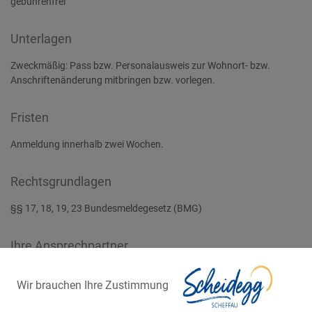
gebührenfrei
Unterlagen
Zweckmäßig: Pass bzw. Personalausweis zur Wohnort- bzw.
Anschriftenänderung mitbringen bzw. vorlegen.
Fristen
Anmeldung innerhalb zwei Wochen.
Rechtsgrundlagen
§§ 17, 18, 19, 23 Bundesmeldegesetz (BMG)
Ihre Ansprechpartner
Schneider, Julia
Leiterin
Wir brauchen Ihre Zustimmung
Einwohnermeldeamt