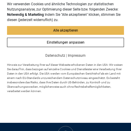
Wir verwenden Cookies und ähnliche Technologien zur statistischen
Nutzungsanalyse, zur Optimierung dieser Seite bzw. folgenden Zwecke:
Notwendig & Marketing
Indem Sie "Alle akzeptieren" klicken, stimmen Sie
Schmid, Doreen
Mitarbeiterin Kasse |
diesen (jederzeit widerruflich) zu.
Standesbeamtin
Alle akzeptieren
Einstellungen anpassen
Sachgebiet
Datenschutz
|
Impressum
Einwohnermeldeamt
Hinweis zur Verarbeitung Ihrer auf dieser Webseite erhobenen Daten in den USA: Wir weisen
Sie darauf hin, dass bezogen auf einzelne Cookies und Dienstleister eine Verarbeitung Ihrer
Daten in den USA erfolgt. Die USA werden vom Europäischen Gerichtshof als ein Land mit
einem nach EU-Standards unzureichendem Datenschutzniveau eingeschätzt. Es besteht
zurück
insbesondere das Risiko, dass Ihre Daten durch US-Behörden, zu Kontroll- und zu
Überwachungszwecken, möglicherweise auch ohne Rechtsbehelfsmöglichkeiten,
verarbeitet werden können.