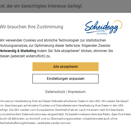
t, der ein berechtigtes Interesse darlegt.
lige Grundstück betreffenden privatrechlichen Verhältnisse. Als 
ch jedoch zahlreiche den Eigentümer betreffende persönliche Dat
Wir brauchen Ihre Zustimmung
ung (GBO) wird die Einsicht vielmehr nur demjenigen gestatte
Wir verwenden Cookies und ähnliche Technologien zur statistischen
Nutzungsanalyse, zur Optimierung dieser Seite bzw. folgenden Zwecke:
em Bayer. Behördenwegweiser
Notwendig & Marketing
Indem Sie "Alle akzeptieren" klicken, stimmen Sie
diesen (jederzeit widerruflich) zu.
Alle akzeptieren
Einstellungen anpassen
Datenschutz
|
Impressum
Hinweis zur Verarbeitung Ihrer auf dieser Webseite erhobenen Daten in den USA: Wir weisen Sie darauf
hin, dass bezogen auf einzelne Cookies und Dienstleister eine Verarbeitung Ihrer Daten in den USA
erfolgt. Die USA werden vom Europäischen Gerichtshof als ein Land mit einem nach EU-Standards
unzureichendem Datenschutzniveau eingeschätzt. Es besteht insbesondere das Risiko, dass Ihre Date
durch US-Behörden, zu Kontroll- und zu Überwachungszwecken, möglicherweise auch ohne
Rechtsbehelfsmöglichkeiten, verarbeitet werden können.