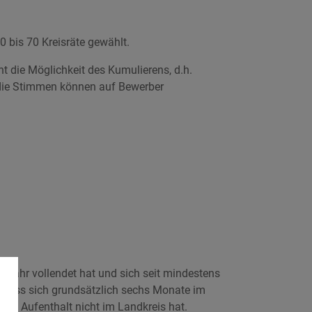
 bis 70 Kreisräte gewählt.
 die Möglichkeit des Kumulierens, d.h.
die Stimmen können auf Bewerber
sjahr vollendet hat und sich seit mindestens
 muss sich grundsätzlich sechs Monate im
en Aufenthalt nicht im Landkreis hat.