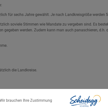
e:
zlich für sechs Jahre gewählt. Je nach Landkreisgröße werden 50
zlich soviele Stimmen wie Mandate zu vergeben sind. Es besteht
men gegeben werden. Zudem kann man auch panaschieren, d.h. 
imme.
tzlich die Landkreise.
jeder ausländische Unionsbürger, der am Wahltag das 18. Leben
Wir brauchen Ihre Zustimmung
t seiner Lebensbeziehungen aufhält. Wer gewählt werden will,
ehung aufhalten; zum Landrat kann auch gewählt werden, wer d