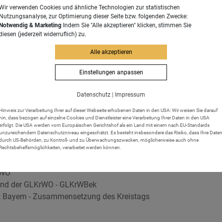
rden, nicht jedoch Landrat. Außerdem dürfen keine Gründe für 
Wir verwenden Cookies und ähnliche Technologien zur statistischen
Nutzungsanalyse, zur Optimierung dieser Seite bzw. folgenden Zwecke:
Notwendig & Marketing
Indem Sie "Alle akzeptieren" klicken, stimmen Sie
diesen (jederzeit widerruflich) zu.
ragen.
Alle akzeptieren
Einstellungen anpassen
dkreiswahl sind zahlreiche Fristen zu beachten.
Datenschutz
|
Impressum
hr Landratsamt.
Hinweis zur Verarbeitung Ihrer auf dieser Webseite erhobenen Daten in den USA: Wir weisen Sie darauf
hin, dass bezogen auf einzelne Cookies und Dienstleister eine Verarbeitung Ihrer Daten in den USA
erfolgt. Die USA werden vom Europäischen Gerichtshof als ein Land mit einem nach EU-Standards
unzureichendem Datenschutzniveau eingeschätzt. Es besteht insbesondere das Risiko, dass Ihre Date
durch US-Behörden, zu Kontroll- und zu Überwachungszwecken, möglicherweise auch ohne
Rechtsbehelfsmöglichkeiten, verarbeitet werden können.
WG
rWO
und der GLKrWO - GLKrWBek
aat Bayern - Zusammensetzung des Kreistags