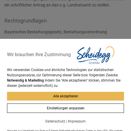
ein schriftlicher Antrag an das o.g. Landratsamt zu stellen.
Rechtsgrundlagen
Bayerisches Bestattungsgesetz, Bestattungsverordnung
Sachgebiet
Wir brauchen Ihre Zustimmung
Ordnungsamt
Wir verwenden Cookies und ähnliche Technologien zur statistischen
Nutzungsanalyse, zur Optimierung dieser Seite bzw. folgenden Zwecke:
zurück
Notwendig & Marketing
Indem Sie "Alle akzeptieren" klicken, stimmen Sie
diesen (jederzeit widerruflich) zu.
Alle akzeptieren
Einstellungen anpassen
Datenschutz
|
Impressum
Hinweis zur Verarbeitung Ihrer auf dieser Webseite erhobenen Daten in den USA: Wir weisen