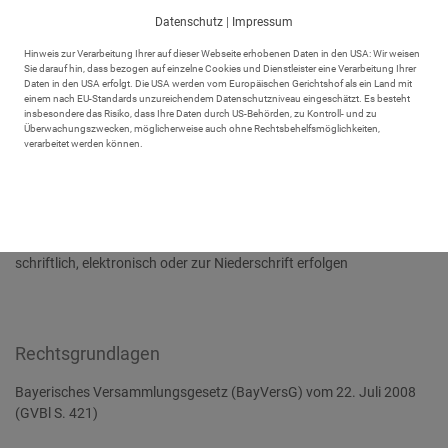
kulturelle, wissenschaftliche, religiöse, sportliche oder gewerbliche
Datenschutz
|
Impressum
öffentliche Veranstaltungen wie Theateraufführungen, Konzerte,
Prozessionen, Straßenfeste, Flohmärkte etc. Für diese gelten
Hinweis zur Verarbeitung Ihrer auf dieser Webseite erhobenen Daten in den USA: Wir weisen
andere Bestimmungen.
Sie darauf hin, dass bezogen auf einzelne Cookies und Dienstleister eine Verarbeitung Ihrer
Daten in den USA erfolgt. Die USA werden vom Europäischen Gerichtshof als ein Land mit
einem nach EU-Standards unzureichendem Datenschutzniveau eingeschätzt. Es besteht
insbesondere das Risiko, dass Ihre Daten durch US-Behörden, zu Kontroll- und zu
Fristen
Überwachungszwecken, möglicherweise auch ohne Rechtsbehelfsmöglichkeiten,
verarbeitet werden können.
Anzeigepflicht:
Nach dem Versammlungsgesetz ist eine Versammlung unter freiem
Himmel spätestens 48 Stunden vor deren öffentlichen Bekanntgabe
anzuzeigen (also 48 Stunden vor Beginn der Werbung, nicht des
Veranstaltungsbeginns!). Eine wirksame Anzeige kann nur
schriftlich, elektronisch oder zur Niederschrift erfolgen
Rechtsgrundlagen
Bayerisches Versammlungsgesetz (BayVersG) vom 22. Juli 2008
(GVBl S. 421)