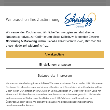
Externe Behörden
Wir brauchen Ihre Zustimmung
Wir verwenden Cookies und ähnliche Technologien zur statistischen
Nutzungsanalyse, zur Optimierung dieser Seite bzw. folgenden Zwecke:
Notwendig & Marketing
Indem Sie "Alle akzeptieren" klicken, stimmen Sie
diesen (jederzeit widerruflich) zu.
Alle akzeptieren
Einstellungen anpassen
Datenschutz
|
Impressum
Adresse
Markt Scheidegg
Hinweis zur Verarbeitung Ihrer auf dieser Webseite erhobenen Daten in den USA: Wir weisen
Rathausplatz 6
Sie darauf hin, dass bezogen auf einzelne Cookies und Dienstleister eine Verarbeitung Ihrer
Daten in den USA erfolgt. Die USA werden vom Europäischen Gerichtshof als ein Land mit
88175 Scheidegg
einem nach EU-Standards unzureichendem Datenschutzniveau eingeschätzt. Es besteht
insbesondere das Risiko, dass Ihre Daten durch US-Behörden, zu Kontroll- und zu
Überwachungszwecken, möglicherweise auch ohne Rechtsbehelfsmöglichkeiten,
verarbeitet werden können.