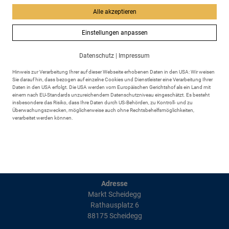
Alle akzeptieren
Einwohnermeldeamt
Einstellungen anpassen
Datenschutz
|
Impressum
zurück
Hinweis zur Verarbeitung Ihrer auf dieser Webseite erhobenen Daten in den USA: Wir weisen
Sie darauf hin, dass bezogen auf einzelne Cookies und Dienstleister eine Verarbeitung Ihrer
Daten in den USA erfolgt. Die USA werden vom Europäischen Gerichtshof als ein Land mit
einem nach EU-Standards unzureichendem Datenschutzniveau eingeschätzt. Es besteht
insbesondere das Risiko, dass Ihre Daten durch US-Behörden, zu Kontroll- und zu
Überwachungszwecken, möglicherweise auch ohne Rechtsbehelfsmöglichkeiten,
verarbeitet werden können.
Adresse
Markt Scheidegg
Rathausplatz 6
88175 Scheidegg