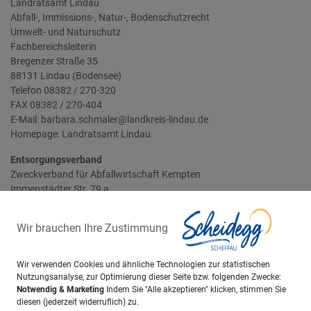
Landratsamt Lindau
Abfall-, Immissions-, Natur-, Bodenschutzrecht
Umwelt- und Naturschutz
Fachbereichsleiterin
Bregenzer Straße 35
88131 Lindau (Bodensee)
Telefon 08382 / 270-320
FAX 08382 / 270-404
E-Mail: barbara.schmaler@landkreis-lindau.de
Homepage:
Landratsamt Lindau
Entsorgungsverband
Zweckverband für Abfallwirtschaft Kempten
Immenstädter Str. 79 a
87435 Kempten (Allgäu)
Telefon:08 31 / 2 52 82-10
Wir brauchen Ihre Zustimmung
E-Mail: zak@zak-kempten.de
Homepage:
Zweckverband für Abfallwirtschaft Kempten
Wir verwenden Cookies und ähnliche Technologien zur statistischen
Nutzungsanalyse, zur Optimierung dieser Seite bzw. folgenden Zwecke:
Notwendig & Marketing
Indem Sie "Alle akzeptieren" klicken, stimmen Sie
diesen (jederzeit widerruflich) zu.
Sachgebiet