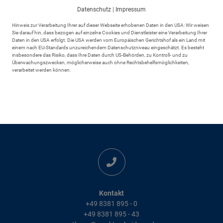
Datenschutz
|
Impressum
Hinweis zur Verarbeitung Ihrer auf dieser Webseite erhobenen Daten in den USA: Wir weisen
Sie darauf hin, dass bezogen auf einzelne Cookies und Dienstleister eine Verarbeitung Ihrer
Daten in den USA erfolgt. Die USA werden vom Europäischen Gerichtshof als ein Land mit
einem nach EU-Standards unzureichendem Datenschutzniveau eingeschätzt. Es besteht
insbesondere das Risiko, dass Ihre Daten durch US-Behörden, zu Kontroll- und zu
Überwachungszwecken, möglicherweise auch ohne Rechtsbehelfsmöglichkeiten,
verarbeitet werden können.
Adresse
Markt Scheidegg
Rathausplatz 6
88175 Scheidegg
Kontakt
+49 8381 895 - 0
+49 8381 895 - 43