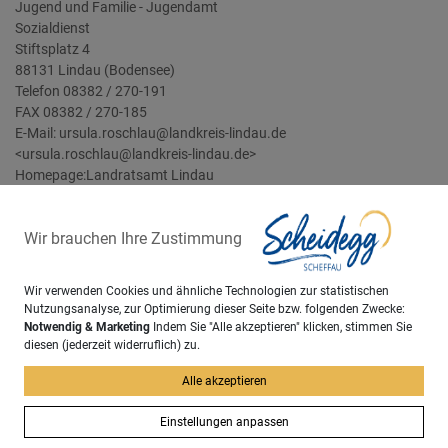
Jugend und Familie - Jugendamt
Sozialdienst
Stiftsplatz 4
88131 Lindau (Bodensee)
Telefon 08382 / 270-191
FAX 08382 / 270-185
E-Mail: ursula.roschlau@landkreis-lindau.de
<ursula.roschlau@landkreis-lindau.de>
Homepage:
Landratsamt Lindau
Wir brauchen Ihre Zustimmung
Sachgebiet
Wir verwenden Cookies und ähnliche Technologien zur statistischen
Nutzungsanalyse, zur Optimierung dieser Seite bzw. folgenden Zwecke:
Standesamt
Notwendig & Marketing
Indem Sie "Alle akzeptieren" klicken, stimmen Sie
diesen (jederzeit widerruflich) zu.
zurück
Alle akzeptieren
Einstellungen anpassen