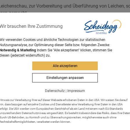
 Leichenschau, zur Vorbereitung und Überführung von Leichen, 
ngen gemacht.
rwandten des Verstorbenen unverzüglich ein Arzt zu verständig
Wir brauchen Ihre Zustimmung
von den Angehörigen unverzüglich dem Standesamt zuzuleiten ist
 Eintritt des Todes möglich und muss spätestens 96 Stunden na
Wir verwenden Cookies und ähnliche Technologien zur statistischen
.
Nutzungsanalyse, zur Optimierung dieser Seite bzw. folgenden Zwecke:
Notwendig & Marketing
Indem Sie "Alle akzeptieren" klicken, stimmen Sie
.
diesen (jederzeit widerruflich) zu.
es Friedhofs erhalten Sie beim Landratsamt, in dessen Gebiet d
st, dass der Antragsteller einen wichtigen Grund anführen kann
Alle akzeptieren
Einstellungen anpassen
Datenschutz
|
Impressum
ines Friedhofs ist ein schriftlicher Antrag an das o.g. Landrats
Hinweis zur Verarbeitung Ihrer auf dieser Webseite erhobenen Daten in den USA: Wir weisen Sie darauf
hin, dass bezogen auf einzelne Cookies und Dienstleister eine Verarbeitung Ihrer Daten in den USA
erfolgt. Die USA werden vom Europäischen Gerichtshof als ein Land mit einem nach EU-Standards
unzureichendem Datenschutzniveau eingeschätzt. Es besteht insbesondere das Risiko, dass Ihre Date
durch US-Behörden, zu Kontroll- und zu Überwachungszwecken, möglicherweise auch ohne
Rechtsbehelfsmöglichkeiten, verarbeitet werden können.
erordnung