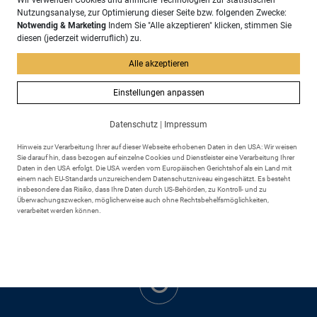
Wir verwenden Cookies und ähnliche Technologien zur statistischen
Nutzungsanalyse, zur Optimierung dieser Seite bzw. folgenden Zwecke:
Notwendig & Marketing
Indem Sie "Alle akzeptieren" klicken, stimmen Sie
Adresse
diesen (jederzeit widerruflich) zu.
Markt Scheidegg
Rathausplatz 6
Alle akzeptieren
88175 Scheidegg
Einstellungen anpassen
Datenschutz
|
Impressum
Hinweis zur Verarbeitung Ihrer auf dieser Webseite erhobenen Daten in den USA: Wir weisen
Sie darauf hin, dass bezogen auf einzelne Cookies und Dienstleister eine Verarbeitung Ihrer
Daten in den USA erfolgt. Die USA werden vom Europäischen Gerichtshof als ein Land mit
einem nach EU-Standards unzureichendem Datenschutzniveau eingeschätzt. Es besteht
Kontakt
insbesondere das Risiko, dass Ihre Daten durch US-Behörden, zu Kontroll- und zu
+49 8381 895 - 0
Überwachungszwecken, möglicherweise auch ohne Rechtsbehelfsmöglichkeiten,
+49 8381 895 - 43
verarbeitet werden können.
rathaus@markt-scheidegg.de