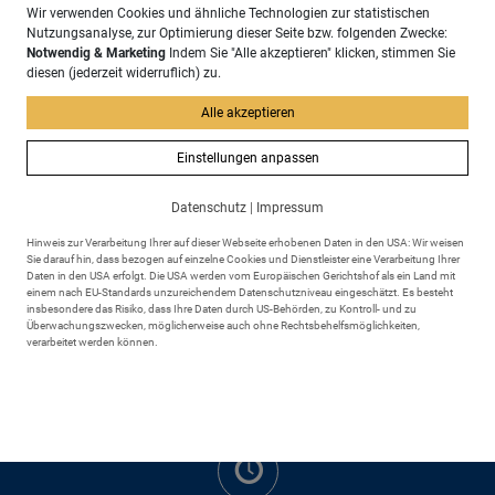
Wir verwenden Cookies und ähnliche Technologien zur statistischen
Nutzungsanalyse, zur Optimierung dieser Seite bzw. folgenden Zwecke:
Notwendig & Marketing
Indem Sie "Alle akzeptieren" klicken, stimmen Sie
diesen (jederzeit widerruflich) zu.
Adresse
Markt Scheidegg
Alle akzeptieren
Rathausplatz 6
88175 Scheidegg
Einstellungen anpassen
Datenschutz
|
Impressum
Hinweis zur Verarbeitung Ihrer auf dieser Webseite erhobenen Daten in den USA: Wir weisen
Sie darauf hin, dass bezogen auf einzelne Cookies und Dienstleister eine Verarbeitung Ihrer
Daten in den USA erfolgt. Die USA werden vom Europäischen Gerichtshof als ein Land mit
einem nach EU-Standards unzureichendem Datenschutzniveau eingeschätzt. Es besteht
Kontakt
insbesondere das Risiko, dass Ihre Daten durch US-Behörden, zu Kontroll- und zu
Überwachungszwecken, möglicherweise auch ohne Rechtsbehelfsmöglichkeiten,
+49 8381 895 - 0
verarbeitet werden können.
+49 8381 895 - 43
rathaus@markt-scheidegg.de