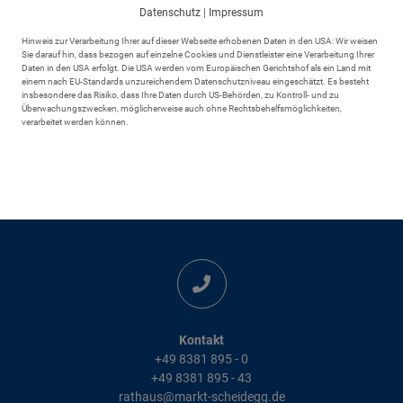
Datenschutz
|
Impressum
Hinweis zur Verarbeitung Ihrer auf dieser Webseite erhobenen Daten in den USA: Wir weisen
Sie darauf hin, dass bezogen auf einzelne Cookies und Dienstleister eine Verarbeitung Ihrer
Daten in den USA erfolgt. Die USA werden vom Europäischen Gerichtshof als ein Land mit
einem nach EU-Standards unzureichendem Datenschutzniveau eingeschätzt. Es besteht
insbesondere das Risiko, dass Ihre Daten durch US-Behörden, zu Kontroll- und zu
Überwachungszwecken, möglicherweise auch ohne Rechtsbehelfsmöglichkeiten,
verarbeitet werden können.
Adresse
Markt Scheidegg
Rathausplatz 6
88175 Scheidegg
Kontakt
+49 8381 895 - 0
+49 8381 895 - 43
rathaus@markt-scheidegg.de