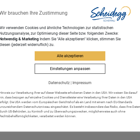
tädte im Regelfall für die Abfallentsorgung zuständig. Die Landk
Wir brauchen Ihre Zustimmung
für Abfallwirtschaft Kempten" (ZAK) zusammengeschlossen. In
nfallen, erhalten Sie beim ZAK.
Wir verwenden Cookies und ähnliche Technologien zur statistischen
einer und ausführlicher Art auch im "Abfallratgeber Bayern"
Nutzungsanalyse, zur Optimierung dieser Seite bzw. folgenden Zwecke:
Notwendig & Marketing
Indem Sie "Alle akzeptieren" klicken, stimmen Sie
diesen (jederzeit widerruflich) zu.
Alle akzeptieren
Einstellungen anpassen
asse | Standesbeamtin
Datenschutz
|
Impressum
Hinweis zur Verarbeitung Ihrer auf dieser Webseite erhobenen Daten in den USA: Wir weisen Sie darauf
hin, dass bezogen auf einzelne Cookies und Dienstleister eine Verarbeitung Ihrer Daten in den USA
hnermeldeamt
erfolgt. Die USA werden vom Europäischen Gerichtshof als ein Land mit einem nach EU-Standards
unzureichendem Datenschutzniveau eingeschätzt. Es besteht insbesondere das Risiko, dass Ihre Date
durch US-Behörden, zu Kontroll- und zu Überwachungszwecken, möglicherweise auch ohne
Rechtsbehelfsmöglichkeiten, verarbeitet werden können.