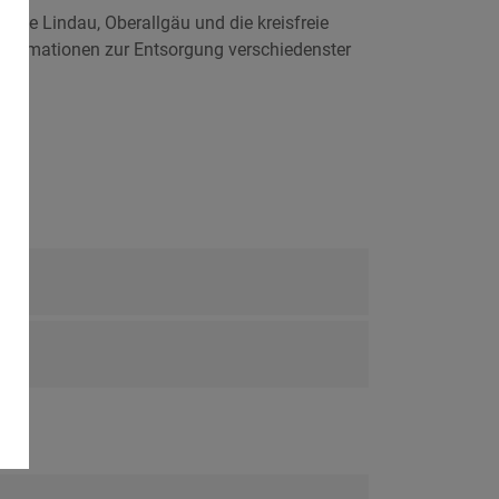
reise Lindau, Oberallgäu und die kreisfreie
formationen zur Entsorgung verschiedenster
n