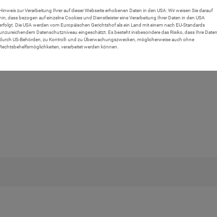
Hinweis zur Verarbeitung Ihrer auf dieser Webseite erhobenen Daten in den USA: Wir weisen Sie darauf
hin, dass bezogen auf einzelne Cookies und Dienstleister eine Verarbeitung Ihrer Daten in den USA
erfolgt. Die USA werden vom Europäischen Gerichtshof als ein Land mit einem nach EU-Standards
unzureichendem Datenschutzniveau eingeschätzt. Es besteht insbesondere das Risiko, dass Ihre Date
durch US-Behörden, zu Kontroll- und zu Überwachungszwecken, möglicherweise auch ohne
Rechtsbehelfsmöglichkeiten, verarbeitet werden können.