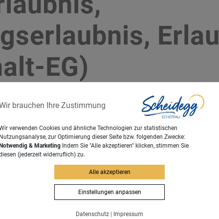
rlaubnis,
gserlaubnis, Erla
alt-EG)
ufenthalt im Bundesgebiet einen Aufenthaltstitel, sofern nicht 
Wir brauchen Ihre Zustimmung
bestimmt ist oder auf Grund des Assoziationsabkommens zwisc
e Aufenthaltstitel werden erteilt als Visum, Aufenthaltserlaubn
Wir verwenden Cookies und ähnliche Technologien zur statistischen
Nutzungsanalyse, zur Optimierung dieser Seite bzw. folgenden Zwecke:
Notwendig & Marketing
Indem Sie "Alle akzeptieren" klicken, stimmen Sie
diesen (jederzeit widerruflich) zu.
em Bayer. Behördenwegweiser
Alle akzeptieren
Einstellungen anpassen
Datenschutz
|
Impressum