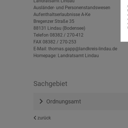
Landratsamt Lindau
Ausländer- und Personenstandswesen
Aufenthaltserlaubnisse A-Ke
Bregenzer Straße 35
88131 Lindau (Bodensee)
Telefon 08382 / 270-412
FAX 08382 / 270-253
E-Mail: thomas.gapp@landkreis-lindau.de
Homepage:
Landratsamt Lindau
Sachgebiet
Ordnungsamt
zurück