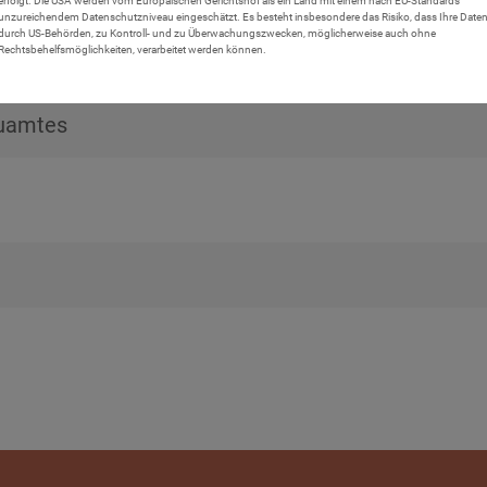
erfolgt. Die USA werden vom Europäischen Gerichtshof als ein Land mit einem nach EU-Standards
unzureichendem Datenschutzniveau eingeschätzt. Es besteht insbesondere das Risiko, dass Ihre Date
durch US-Behörden, zu Kontroll- und zu Überwachungszwecken, möglicherweise auch ohne
Rechtsbehelfsmöglichkeiten, verarbeitet werden können.
auamtes