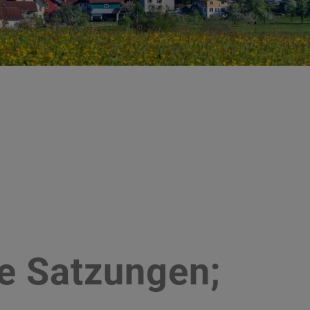
?
he Satzungen;