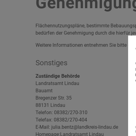
Genehmigun
Flächennutzungspläne, bestimmte Bebauungspl
bedürfen der Genehmigung durch die hierfür je
Weitere Informationen entnehmen Sie bitte d
Sonstiges
Zuständige Behörde
Landratsamt Lindau
Bauamt
Bregenzer Str. 35
88131 Lindau
Telefon: 08382/270-310
Telefax: 08382/270-404
E-Mail: julia.bentz@landkreis-lindau.de
Homepage:
Landratsamt Lindau