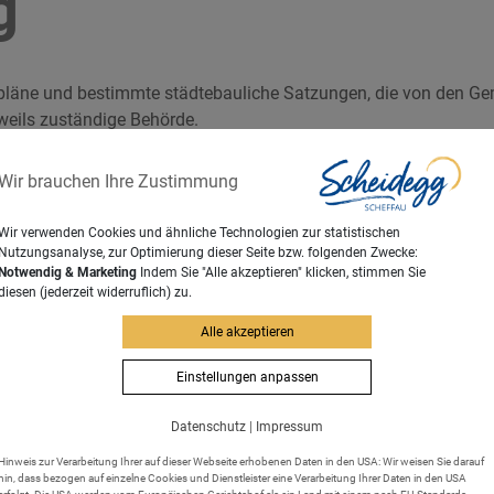
g
äne und bestimmte städtebauliche Satzungen, die von den Gem
weils zuständige Behörde.
em Bayer. Behördenwegweiser
Wir brauchen Ihre Zustimmung
Wir verwenden Cookies und ähnliche Technologien zur statistischen
Nutzungsanalyse, zur Optimierung dieser Seite bzw. folgenden Zwecke:
Notwendig & Marketing
Indem Sie "Alle akzeptieren" klicken, stimmen Sie
diesen (jederzeit widerruflich) zu.
Alle akzeptieren
Einstellungen anpassen
Datenschutz
|
Impressum
Hinweis zur Verarbeitung Ihrer auf dieser Webseite erhobenen Daten in den USA: Wir weisen Sie darauf
hin, dass bezogen auf einzelne Cookies und Dienstleister eine Verarbeitung Ihrer Daten in den USA