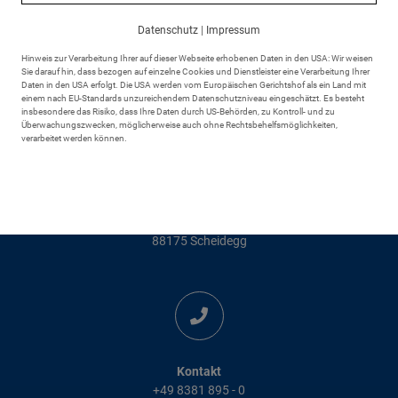
Datenschutz
|
Impressum
Hinweis zur Verarbeitung Ihrer auf dieser Webseite erhobenen Daten in den USA: Wir weisen
Sie darauf hin, dass bezogen auf einzelne Cookies und Dienstleister eine Verarbeitung Ihrer
Daten in den USA erfolgt. Die USA werden vom Europäischen Gerichtshof als ein Land mit
einem nach EU-Standards unzureichendem Datenschutzniveau eingeschätzt. Es besteht
insbesondere das Risiko, dass Ihre Daten durch US-Behörden, zu Kontroll- und zu
Überwachungszwecken, möglicherweise auch ohne Rechtsbehelfsmöglichkeiten,
verarbeitet werden können.
Adresse
Markt Scheidegg
Rathausplatz 6
88175 Scheidegg
Kontakt
+49 8381 895 - 0