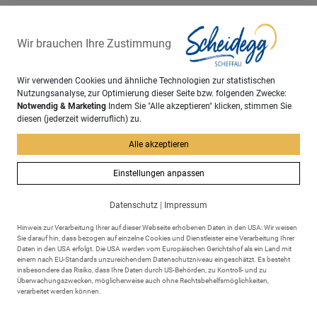
zurück
Wir brauchen Ihre Zustimmung
Wir verwenden Cookies und ähnliche Technologien zur statistischen
Nutzungsanalyse, zur Optimierung dieser Seite bzw. folgenden Zwecke:
Notwendig & Marketing
Indem Sie "Alle akzeptieren" klicken, stimmen Sie
diesen (jederzeit widerruflich) zu.
Alle akzeptieren
Einstellungen anpassen
Adresse
Datenschutz
|
Impressum
Markt Scheidegg
Rathausplatz 6
Hinweis zur Verarbeitung Ihrer auf dieser Webseite erhobenen Daten in den USA: Wir weisen
88175 Scheidegg
Sie darauf hin, dass bezogen auf einzelne Cookies und Dienstleister eine Verarbeitung Ihrer
Daten in den USA erfolgt. Die USA werden vom Europäischen Gerichtshof als ein Land mit
einem nach EU-Standards unzureichendem Datenschutzniveau eingeschätzt. Es besteht
insbesondere das Risiko, dass Ihre Daten durch US-Behörden, zu Kontroll- und zu
Überwachungszwecken, möglicherweise auch ohne Rechtsbehelfsmöglichkeiten,
verarbeitet werden können.