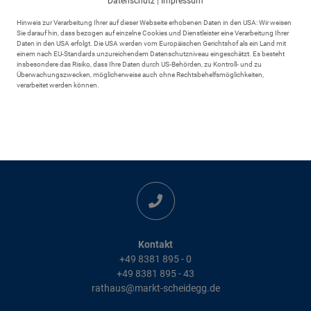
Datenschutz
|
Impressum
Hinweis zur Verarbeitung Ihrer auf dieser Webseite erhobenen Daten in den USA: Wir weisen
Sie darauf hin, dass bezogen auf einzelne Cookies und Dienstleister eine Verarbeitung Ihrer
Daten in den USA erfolgt. Die USA werden vom Europäischen Gerichtshof als ein Land mit
einem nach EU-Standards unzureichendem Datenschutzniveau eingeschätzt. Es besteht
insbesondere das Risiko, dass Ihre Daten durch US-Behörden, zu Kontroll- und zu
Überwachungszwecken, möglicherweise auch ohne Rechtsbehelfsmöglichkeiten,
verarbeitet werden können.
Adresse
Markt Scheidegg
Rathausplatz 6
88175 Scheidegg
Kontakt
+49 8381 895 - 0
+49 8381 895 - 43
rathaus@markt-scheidegg.de