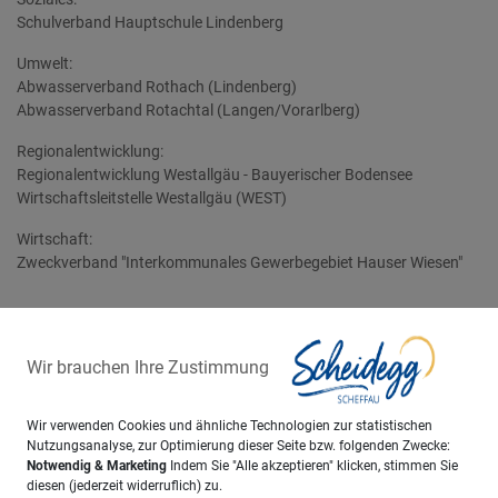
Schulverband Hauptschule Lindenberg
Umwelt:
Abwasserverband Rothach (Lindenberg)
Abwasserverband Rotachtal (Langen/Vorarlberg)
Regionalentwicklung:
Regionalentwicklung Westallgäu - Bauyerischer Bodensee
Wirtschaftsleitstelle Westallgäu (WEST)
Wirtschaft:
Zweckverband "Interkommunales Gewerbegebiet Hauser Wiesen"
Ihre Ansprechpartner
Wir brauchen Ihre Zustimmung
Hörmann, Jürgen
Geschäftsleitender
Beamter
Wir verwenden Cookies und ähnliche Technologien zur statistischen
Nutzungsanalyse, zur Optimierung dieser Seite bzw. folgenden Zwecke:
Notwendig & Marketing
Indem Sie "Alle akzeptieren" klicken, stimmen Sie
diesen (jederzeit widerruflich) zu.