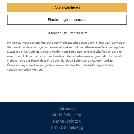
Sachgebiet
Alle akzeptieren
Hauptamt
Einstellungen anpassen
Datenschutz
|
Impressum
zurück
Hinweis zur Verarbeitung Ihrer auf dieser Webseite erhobenen Daten in den USA: Wir weisen
Sie darauf hin, dass bezogen auf einzelne Cookies und Dienstleister eine Verarbeitung Ihrer
Daten in den USA erfolgt. Die USA werden vom Europäischen Gerichtshof als ein Land mit
einem nach EU-Standards unzureichendem Datenschutzniveau eingeschätzt. Es besteht
insbesondere das Risiko, dass Ihre Daten durch US-Behörden, zu Kontroll- und zu
Überwachungszwecken, möglicherweise auch ohne Rechtsbehelfsmöglichkeiten,
verarbeitet werden können.
Adresse
Markt Scheidegg
Rathausplatz 6
88175 Scheidegg