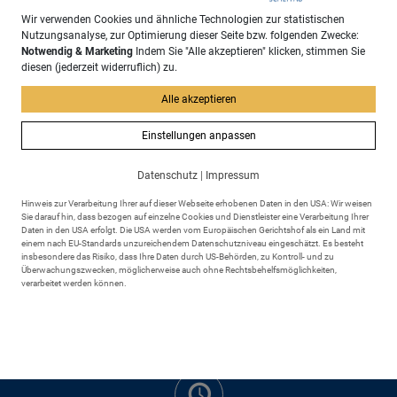
Wir verwenden Cookies und ähnliche Technologien zur statistischen
Nutzungsanalyse, zur Optimierung dieser Seite bzw. folgenden Zwecke:
Notwendig & Marketing
Indem Sie "Alle akzeptieren" klicken, stimmen Sie
diesen (jederzeit widerruflich) zu.
Adresse
Markt Scheidegg
Alle akzeptieren
Rathausplatz 6
88175 Scheidegg
Einstellungen anpassen
Datenschutz
|
Impressum
Hinweis zur Verarbeitung Ihrer auf dieser Webseite erhobenen Daten in den USA: Wir weisen
Sie darauf hin, dass bezogen auf einzelne Cookies und Dienstleister eine Verarbeitung Ihrer
Daten in den USA erfolgt. Die USA werden vom Europäischen Gerichtshof als ein Land mit
einem nach EU-Standards unzureichendem Datenschutzniveau eingeschätzt. Es besteht
insbesondere das Risiko, dass Ihre Daten durch US-Behörden, zu Kontroll- und zu
Kontakt
Überwachungszwecken, möglicherweise auch ohne Rechtsbehelfsmöglichkeiten,
+49 8381 895 - 0
verarbeitet werden können.
+49 8381 895 - 43
rathaus@markt-scheidegg.de