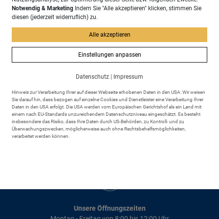
Adresse
Notwendig & Marketing
Indem Sie "Alle akzeptieren" klicken, stimmen Sie
Markt Scheidegg
diesen (jederzeit widerruflich) zu.
Rathausplatz 6
88175 Scheidegg
Alle akzeptieren
Einstellungen anpassen
Datenschutz
|
Impressum
Hinweis zur Verarbeitung Ihrer auf dieser Webseite erhobenen Daten in den USA: Wir weisen
Sie darauf hin, dass bezogen auf einzelne Cookies und Dienstleister eine Verarbeitung Ihrer
Kontakt
Daten in den USA erfolgt. Die USA werden vom Europäischen Gerichtshof als ein Land mit
einem nach EU-Standards unzureichendem Datenschutzniveau eingeschätzt. Es besteht
+49 8381 895 - 0
insbesondere das Risiko, dass Ihre Daten durch US-Behörden, zu Kontroll- und zu
+49 8381 895 - 43
Überwachungszwecken, möglicherweise auch ohne Rechtsbehelfsmöglichkeiten,
rathaus@markt-scheidegg.de
verarbeitet werden können.
Unsere Öffnungszeiten
Montag - Freitag von 8:00 bis 12:00 Uhr