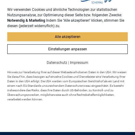
Ihre Ansprechpartner
Wir verwenden Cookies und ähnliche Technologien zur statistischen
Nutzungsanalyse, zur Optimierung dieser Seite bzw. folgenden Zwecke:
Notwendig & Marketing
Indem Sie "Alle akzeptieren" klicken, stimmen Sie
diesen (jederzeit widerruflich) zu.
Wiedemann, Anita
Leitung
Ordnungsamt und...
Alle akzeptieren
Einstellungen anpassen
Sachgebiet
Datenschutz
|
Impressum
Hinweis zur Verarbeitung Ihrer auf dieser Webseite erhobenen Daten in den USA: Wir weisen
Ordnungsamt
Sie darauf hin, dass bezogen auf einzelne Cookies und Dienstleister eine Verarbeitung Ihrer
Daten in den USA erfolgt. Die USA werden vom Europäischen Gerichtshof als ein Land mit
einem nach EU-Standards unzureichendem Datenschutzniveau eingeschätzt. Es besteht
insbesondere das Risiko, dass Ihre Daten durch US-Behörden, zu Kontroll- und zu
zurück
Überwachungszwecken, möglicherweise auch ohne Rechtsbehelfsmöglichkeiten,
verarbeitet werden können.