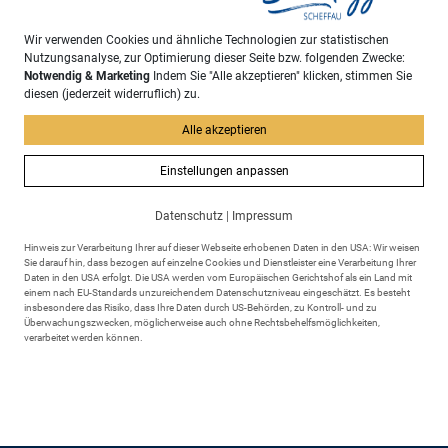
Schlechta, Roland
Leiter des Bauamtes
Wir verwenden Cookies und ähnliche Technologien zur statistischen
Nutzungsanalyse, zur Optimierung dieser Seite bzw. folgenden Zwecke:
Notwendig & Marketing
Indem Sie "Alle akzeptieren" klicken, stimmen Sie
diesen (jederzeit widerruflich) zu.
Symelka, Petra
Zuständig in
Alle akzeptieren
technischen Fragen des...
Einstellungen anpassen
Sachgebiet
Datenschutz
|
Impressum
Hinweis zur Verarbeitung Ihrer auf dieser Webseite erhobenen Daten in den USA: Wir weisen
Sie darauf hin, dass bezogen auf einzelne Cookies und Dienstleister eine Verarbeitung Ihrer
Bauamt
Daten in den USA erfolgt. Die USA werden vom Europäischen Gerichtshof als ein Land mit
einem nach EU-Standards unzureichendem Datenschutzniveau eingeschätzt. Es besteht
insbesondere das Risiko, dass Ihre Daten durch US-Behörden, zu Kontroll- und zu
zurück
Überwachungszwecken, möglicherweise auch ohne Rechtsbehelfsmöglichkeiten,
verarbeitet werden können.