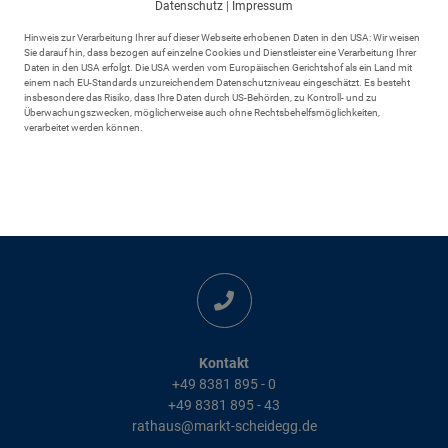
Datenschutz
|
Impressum
Hinweis zur Verarbeitung Ihrer auf dieser Webseite erhobenen Daten in den USA: Wir weisen
Sie darauf hin, dass bezogen auf einzelne Cookies und Dienstleister eine Verarbeitung Ihrer
Daten in den USA erfolgt. Die USA werden vom Europäischen Gerichtshof als ein Land mit
einem nach EU-Standards unzureichendem Datenschutzniveau eingeschätzt. Es besteht
insbesondere das Risiko, dass Ihre Daten durch US-Behörden, zu Kontroll- und zu
Überwachungszwecken, möglicherweise auch ohne Rechtsbehelfsmöglichkeiten,
verarbeitet werden können.
Adresse
Markt Scheidegg
Rathausplatz 6
88175 Scheidegg
Kontakt
+49 8381 895 - 0
+49 8381 895 - 43
rathaus@markt-scheidegg.de